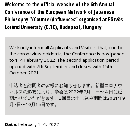
Welcome to the official website of the 6th Annual
Conference of the European Network of Japanese
Philosophy “(Counter)influences” organised at Eötvös
Loránd University (ELTE), Budapest, Hungary
We kindly inform all Applicants and Visitors that, due to
the coronavirus epidemic, the Conference is postponed
to 1–4 February 2022. The second application period
opened with 7th September and closes with 15th
October 2021.
申込者と訪問者の皆様にお知らせします。新型コロナウ
ィルスの影響により、学会は2022年2月１日〜４日に延
期させていただきます。2回目の申し込み期間は2021年9
月7日〜10月15日です。
Date
: February 1–4, 2022