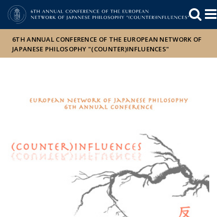
Események
ELTE a
Hírek
sajtóban
6TH ANNUAL CONFERENCE OF THE EUROPEAN NETWORK OF
JAPANESE PHILOSOPHY "(COUNTER)INFLUENCES"