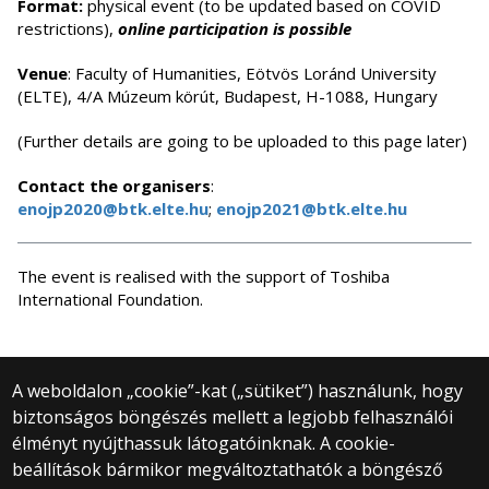
Format
:
physical event (to be updated based on COVID
restrictions),
online participation is possible
Venue
: Faculty of Humanities, Eötvös Loránd University
(ELTE), 4/A Múzeum körút, Budapest, H-1088, Hungary
(Further details are going to be uploaded to this page later)
Contact the organisers
:
enojp2020@btk.elte.hu
;
enojp2021@btk.elte.hu
The event is realised with the support of Toshiba
International Foundation.
A weboldalon „cookie”-kat („sütiket”) használunk, hogy
biztonságos böngészés mellett a legjobb felhasználói
© 2025 Eötvös Loránd Tudományegyetem
élményt nyújthassuk látogatóinknak. A cookie-
Minden jog fenntartva.
beállítások bármikor megváltoztathatók a böngésző
1053 Budapest, Egyetem tér 1–3.